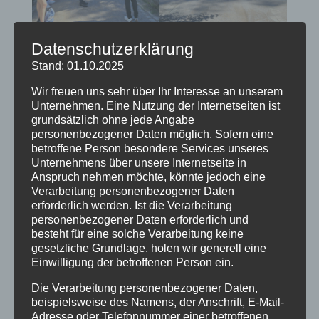
Datenschutzerklärung
Stand: 01.10.2025
Wir freuen uns sehr über Ihr Interesse an unserem
Unternehmen. Eine Nutzung der Internetseiten ist
grundsätzlich ohne jede Angabe
personenbezogener Daten möglich. Sofern eine
betroffene Person besondere Services unseres
Unternehmens über unsere Internetseite in
Anspruch nehmen möchte, könnte jedoch eine
Verarbeitung personenbezogener Daten
erforderlich werden. Ist die Verarbeitung
personenbezogener Daten erforderlich und
Dies geschah in den letzten Jahrzehnten auch
besteht für eine solche Verarbeitung keine
hundertfach in Mitteleuropa. Viele der Arten wie
gesetzliche Grundlage, holen wir generell eine
Nilgans, Kanadagans, kanadische Goldrute oder
Einwilligung der betroffenen Person ein.
Drüsiges Springkraut sind inzwischen fest etabliert
Die Verarbeitung personenbezogener Daten,
und konnten somit auch im Rombergpark betrachtet
beispielsweise des Namens, der Anschrift, E-Mail-
werden. Ein Teil der Arten gilt als “invasiv”, wenn die
Adresse oder Telefonnummer einer betroffenen