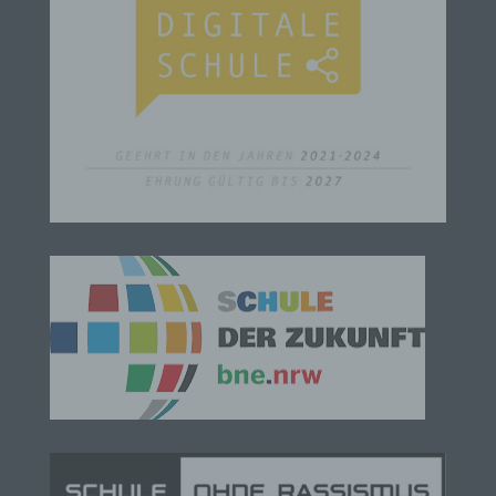
die sich auf eine identifizierte oder identifizierbare
natürliche Person (im Folgenden „betroffene
Person") beziehen. Als identifizierbar wird eine
natürliche Person angesehen, die direkt oder
indirekt, insbesondere mittels Zuordnung zu einer
Kennung wie einem Namen, zu einer
Kennnummer, zu Standortdaten, zu einer Online-
Kennung oder zu einem oder mehreren
besonderen Merkmalen, die Ausdruck der
physischen, physiologischen, genetischen,
psychischen, wirtschaftlichen, kulturellen oder
sozialen Identität dieser natürlichen Person sind,
identifiziert werden kann.
b) betroffene Person
Betroffene Person ist jede identifizierte oder
identifizierbare natürliche Person, deren
personenbezogene Daten von dem für die
Verarbeitung Verantwortlichen verarbeitet werden.
c) Verarbeitung
Verarbeitung ist jeder mit oder ohne Hilfe