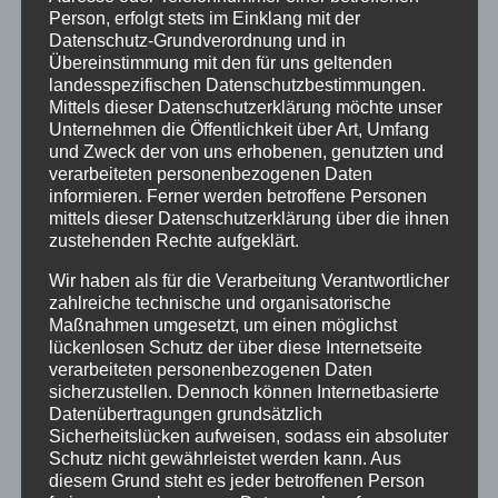
Einführung zu erheblichen (land-)wirtschaftlichen
Person, erfolgt stets im Einklang mit der
oder ökologischen Problemen führt. Neobiota sind
Datenschutz-Grundverordnung und in
also nicht nur Abiturthema, sondern auch
Übereinstimmung mit den für uns geltenden
landesspezifischen Datenschutzbestimmungen.
gesellschaftlich relevant.
Mittels dieser Datenschutzerklärung möchte unser
Text und Fotos: J. Haupt
Unternehmen die Öffentlichkeit über Art, Umfang
und Zweck der von uns erhobenen, genutzten und
verarbeiteten personenbezogenen Daten
informieren. Ferner werden betroffene Personen
mittels dieser Datenschutzerklärung über die ihnen
zustehenden Rechte aufgeklärt.
Wir haben als für die Verarbeitung Verantwortlicher
Neueste Beiträge
zahlreiche technische und organisatorische
Maßnahmen umgesetzt, um einen möglichst
Schöne Sommerferien
lückenlosen Schutz der über diese Internetseite
verarbeiteten personenbezogenen Daten
Sportfest 2026 im Goystadion
sicherzustellen. Dennoch können Internetbasierte
Gruß vom Förderverein
Datenübertragungen grundsätzlich
Sicherheitslücken aufweisen, sodass ein absoluter
Innenhofparty des Kollegiums – Kunst trifft
Schutz nicht gewährleistet werden kann. Aus
Gemeinschaft
diesem Grund steht es jeder betroffenen Person
Exkursionstag der Einführungsphase (EF/11)