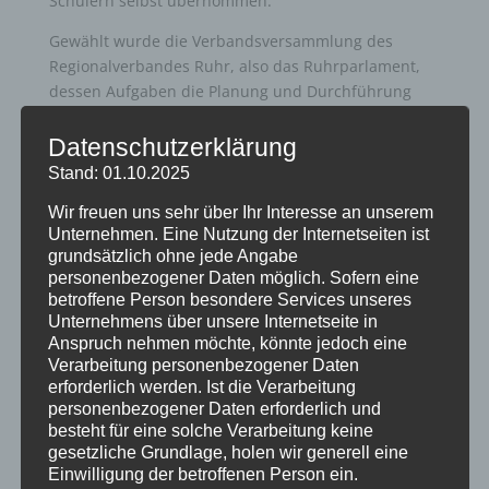
Schülern selbst übernommen.
Gewählt wurde die Verbandsversammlung des
Regionalverbandes Ruhr, also das Ruhrparlament,
dessen Aufgaben die Planung und Durchführung
von Projekten und Veranstaltungen in der Metropole
Ruhr sind. So gehört zum Beispiel der Ausbau des
Datenschutzerklärung
regionalen Radnetzes, die Pflege und Entwicklung
Stand: 01.10.2025
von Wald- und Grünflächen, sowie das Management
Wir freuen uns sehr über Ihr Interesse an unserem
der Route Industriekultur und des Emscher
Unternehmen. Eine Nutzung der Internetseiten ist
Landschaftsparks zu den Aufgaben.
grundsätzlich ohne jede Angabe
personenbezogener Daten möglich. Sofern eine
Die
betroffene Person besondere Services unseres
Unternehmens über unsere Internetseite in
Junior
Anspruch nehmen möchte, könnte jedoch eine
wahl
Verarbeitung personenbezogener Daten
motivi
erforderlich werden. Ist die Verarbeitung
ert
personenbezogener Daten erforderlich und
später
besteht für eine solche Verarbeitung keine
selber
gesetzliche Grundlage, holen wir generell eine
Wahlh
Einwilligung der betroffenen Person ein.