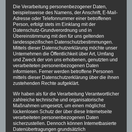
elfer
Die Verarbeitung personenbezogener Daten,
zu
beispielsweise des Namens, der Anschrift, E-Mail-
werden, unterstützt bei der Information über die
Adresse oder Telefonnummer einer betroffenen
Kommunalwahl und motiviert Schülerinnen und
Person, erfolgt stets im Einklang mit der
Schüler, sowie deren Eltern und
Datenschutz-Grundverordnung und in
Übereinstimmung mit den für uns geltenden
Erziehungsberechtigte wählen zu gehen.
landesspezifischen Datenschutzbestimmungen.
Die Ergebnisse aller teilnehmenden Schulen gibt es
Mittels dieser Datenschutzerklärung möchte unser
Unternehmen die Öffentlichkeit über Art, Umfang
ab Sonntag, 13.09.2020, 18:00
und Zweck der von uns erhobenen, genutzten und
hier:
https://www.juniorwahl.de/
verarbeiteten personenbezogenen Daten
informieren. Ferner werden betroffene Personen
Wir freuen uns, im nächsten Jahr wieder mit dabei
mittels dieser Datenschutzerklärung über die ihnen
sein zu dürfen.
zustehenden Rechte aufgeklärt.
Text und Fotos: Corinna Denzer
Wir haben als für die Verarbeitung Verantwortlicher
zahlreiche technische und organisatorische
Maßnahmen umgesetzt, um einen möglichst
lückenlosen Schutz der über diese Internetseite
verarbeiteten personenbezogenen Daten
sicherzustellen. Dennoch können Internetbasierte
Datenübertragungen grundsätzlich