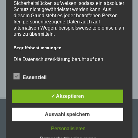
Neueste Beiträge
Sicherheitslücken aufweisen, sodass ein absoluter
Schutz nicht gewährleistet werden kann. Aus
Schöne Sommerferien
diesem Grund steht es jeder betroffenen Person
frei, personenbezogene Daten auch auf
Sportfest 2026 im Goystadion
alternativen Wegen, beispielsweise telefonisch, an
Gruß vom Förderverein
uns zu übermitteln.
Innenhofparty des Kollegiums – Kunst trifft
Begriffsbestimmungen
Gemeinschaft
Exkursionstag der Einführungsphase (EF/11)
Die Datenschutzerklärung beruht auf den
Begrifflichkeiten, die durch den Europäischen
Richtlinien- und Verordnungsgeber beim Erlass
Neueste Kommentare
Essenziell
der Datenschutz-Grundverordnung (DS-GVO)
verwendet wurden. Unsere Datenschutzerklärung
soll sowohl für die Öffentlichkeit als auch für
unsere Kunden und Geschäftspartner einfach
✓ Akzeptieren
lesbar und verständlich sein. Um dies zu
gewährleisten, möchten wir vorab die verwendeten
Auswahl speichern
Begrifflichkeiten erläutern.
Wir verwenden in dieser Datenschutzerklärung
Personalisieren
unter anderem die folgenden Begriffe: