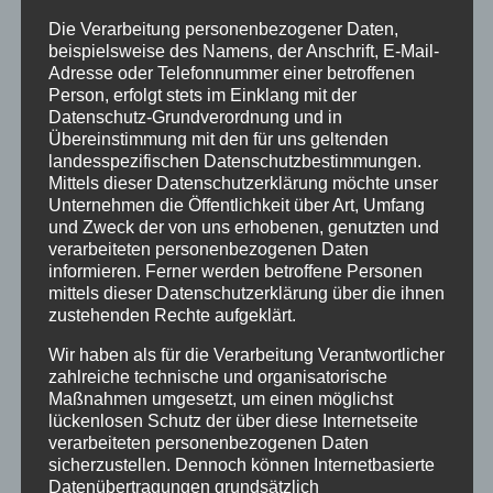
schnell
Die Verarbeitung personenbezogener Daten,
herum
beispielsweise des Namens, der Anschrift, E-Mail-
Adresse oder Telefonnummer einer betroffenen
und
Person, erfolgt stets im Einklang mit der
bereitet
Datenschutz-Grundverordnung und in
e uns
Übereinstimmung mit den für uns geltenden
auch
landesspezifischen Datenschutzbestimmungen.
sehr viel Spaß. Auf unserem Rückweg zum Bus
Mittels dieser Datenschutzerklärung möchte unser
fütterten wir noch Eichhörnchen und Vögel mit
Unternehmen die Öffentlichkeit über Art, Umfang
Erdnüssen, was auch ein schönes Erlebnis war.
und Zweck der von uns erhobenen, genutzten und
verarbeiteten personenbezogenen Daten
Weitere Eindrücke gibt es in unserer
Mediengalerie
.
informieren. Ferner werden betroffene Personen
mittels dieser Datenschutzerklärung über die ihnen
Text: Hendrik Jutzler
zustehenden Rechte aufgeklärt.
Fotos: Gabriele Arning
Wir haben als für die Verarbeitung Verantwortlicher
zahlreiche technische und organisatorische
Maßnahmen umgesetzt, um einen möglichst
lückenlosen Schutz der über diese Internetseite
verarbeiteten personenbezogenen Daten
sicherzustellen. Dennoch können Internetbasierte
Datenübertragungen grundsätzlich