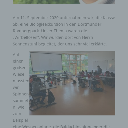
Am 11. September 2020 unternahmen wir, die Klasse
5b, eine Biologieexkursion in den Dortmunder
Rombergpark. Unser Thema waren die
„Wirbellosen“. Wir wurden dort von Herrn
Sonnenstuhl begleitet, der uns sehr viel erklärte.
Auf
einer
großen
Wiese
mussten
wir
Spinnen
sammel
n, wie
zum
Beispiel
eine Wespenspinne, die Baldachinspinne oder die