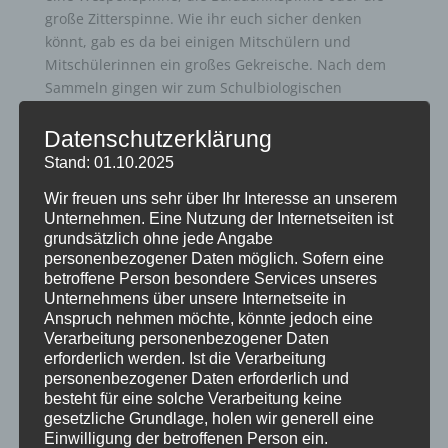
große Zitterspinne. Wie ihr euch sicher denken
könnt, gab es da bei einigen Mitschülern und
Mitschülerinnen ein großes Gekreische. Nach dem
Sammeln gingen wir zum Schulbiologischen
Zentrum Dortmund (Grüne Schule). Dort nahmen wir
die Spinnen unter dem Binokular (Mikroskop) genau
Datenschutzerklärung
unter die Lupe. Dabei fanden wir viele verschiedene
Stand: 01.10.2025
Spinnenarten. Uns wurde auch eine Liste aller
Wir freuen uns sehr über Ihr Interesse an unserem
Spinnenrekorde gezeigt, zum Beispiel die größte
Unternehmen. Eine Nutzung der Internetseiten ist
und schwerste Spinne, sie heißt „Goliath-
grundsätzlich ohne jede Angabe
Vogelspinne“, die giftigste Spinne ist die „Sydney-
personenbezogener Daten möglich. Sofern eine
Trichternetzspinne“. Verschiedene Netztypen
betroffene Person besondere Services unseres
wurden uns auch vorgestellt und erklärt wie das
Unternehmens über unsere Internetseite in
Baldachinnetz oder das Radnetz.
Anspruch nehmen möchte, könnte jedoch eine
Verarbeitung personenbezogener Daten
Der
erforderlich werden. Ist die Verarbeitung
Vormitta
personenbezogener Daten erforderlich und
besteht für eine solche Verarbeitung keine
g dort
gesetzliche Grundlage, holen wir generell eine
ging
Einwilligung der betroffenen Person ein.
sehr