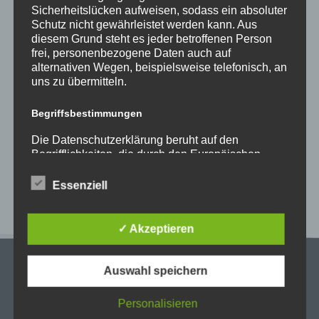
Sicherheitslücken aufweisen, sodass ein absoluter
Neueste Beiträge
Schutz nicht gewährleistet werden kann. Aus
diesem Grund steht es jeder betroffenen Person
Schöne Sommerferien
frei, personenbezogene Daten auch auf
Sportfest 2026 im Goystadion
alternativen Wegen, beispielsweise telefonisch, an
uns zu übermitteln.
Gruß vom Förderverein
Innenhofparty des Kollegiums – Kunst trifft
Begriffsbestimmungen
Gemeinschaft
Die Datenschutzerklärung beruht auf den
Exkursionstag der Einführungsphase (EF/11)
Begrifflichkeiten, die durch den Europäischen
Richtlinien- und Verordnungsgeber beim Erlass
Neueste Kommentare
der Datenschutz-Grundverordnung (DS-GVO)
Essenziell
verwendet wurden. Unsere Datenschutzerklärung
soll sowohl für die Öffentlichkeit als auch für
unsere Kunden und Geschäftspartner einfach
✓ Akzeptieren
lesbar und verständlich sein. Um dies zu
gewährleisten, möchten wir vorab die verwendeten
Begrifflichkeiten erläutern.
Auswahl speichern
Wir verwenden in dieser Datenschutzerklärung
Personalisieren
unter anderem die folgenden Begriffe: