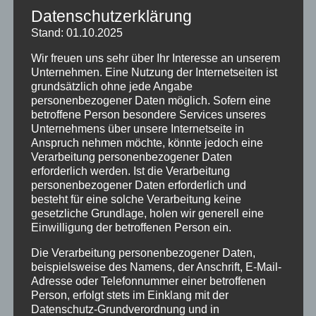
Sehen
Datenschutzerklärung
swürd
Stand: 01.10.2025
igkeit
en
Wir freuen uns sehr über Ihr Interesse an unserem
besuc
Unternehmen. Eine Nutzung der Internetseiten ist
ht
grundsätzlich ohne jede Angabe
personenbezogener Daten möglich. Sofern eine
werde
betroffene Person besondere Services unseres
n, wie
Unternehmens über unsere Internetseite in
z.B.
Anspruch nehmen möchte, könnte jedoch eine
der
Verarbeitung personenbezogener Daten
Buckingham Palace, die Tower Bridge oder die
erforderlich werden. Ist die Verarbeitung
Houses of Parliament.
personenbezogener Daten erforderlich und
besteht für eine solche Verarbeitung keine
Im Anschluss haben sich alle Gruppen am London
gesetzliche Grundlage, holen wir generell eine
Eye, dem Londoner Riesenrad an der Themse,
Einwilligung der betroffenen Person ein.
getroffen. Die Fahrt im London Eye war für viele der
Die Verarbeitung personenbezogener Daten,
Höhepunkt der ganzen Fahrt: Es war wunderschön
beispielsweise des Namens, der Anschrift, E-Mail-
und draußen schon dunkel, weshalb die Lichter
Adresse oder Telefonnummer einer betroffenen
noch viel heller und schöner schienen und zur
Person, erfolgt stets im Einklang mit der
Geltung kamen. Natürlich macht das Team des
Datenschutz-Grundverordnung und in