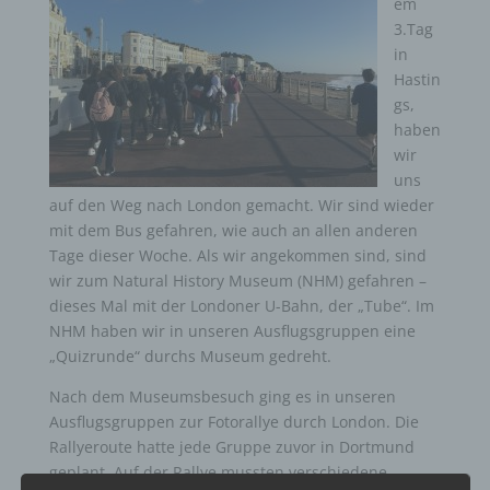
em
3.Tag
in
Hastin
gs,
haben
wir
uns
auf den Weg nach London gemacht. Wir sind wieder
mit dem Bus gefahren, wie auch an allen anderen
Tage dieser Woche. Als wir angekommen sind, sind
wir zum Natural History Museum (NHM) gefahren –
dieses Mal mit der Londoner U-Bahn, der „Tube“. Im
NHM haben wir in unseren Ausflugsgruppen eine
„Quizrunde“ durchs Museum gedreht.
Nach dem Museumsbesuch ging es in unseren
Ausflugsgruppen zur Fotorallye durch London. Die
Rallyeroute hatte jede Gruppe zuvor in Dortmund
geplant. Auf der Rallye mussten verschiedene