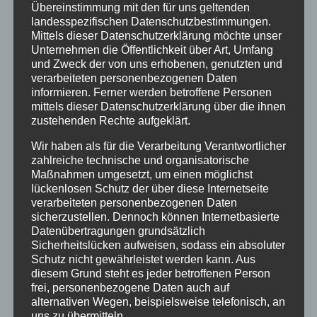
London Eyes Fotos von seinen Gästen – also auch von
Übereinstimmung mit den für uns geltenden
landesspezifischen Datenschutzbestimmungen.
uns, die wir nach der Fahrt kaufen konnten.
Mittels dieser Datenschutzerklärung möchte unser
Und so endete unsere Zeit in London und wir fuhren
Unternehmen die Öffentlichkeit über Art, Umfang
und Zweck der von uns erhobenen, genutzten und
mit dem Bus wieder zurück nach Hastings.
verarbeiteten personenbezogenen Daten
Am 4. Tag waren wir
informieren. Ferner werden betroffene Personen
mittels dieser Datenschutzerklärung über die ihnen
in Greenwich, einem
zustehenden Rechte aufgeklärt.
Vorort von London. Als
erstes waren wir im
Wir haben als für die Verarbeitung Verantwortlicher
Royal Observatory im
zahlreiche technische und organisatorische
Greenwich Park. Von
Maßnahmen umgesetzt, um einen möglichst
lückenlosen Schutz der über diese Internetseite
dort aus hatten wir
verarbeiteten personenbezogenen Daten
einen guten Überblick
sicherzustellen. Dennoch können Internetbasierte
über London. Zuerst
Datenübertragungen grundsätzlich
sieht man das
Sicherheitslücken aufweisen, sodass ein absoluter
Observatory selbst
Schutz nicht gewährleistet werden kann. Aus
und das Flamsteed
diesem Grund steht es jeder betroffenen Person
House. Auf dem
frei, personenbezogene Daten auch auf
alternativen Wegen, beispielsweise telefonisch, an
Flamsteed House ist
uns zu übermitteln.