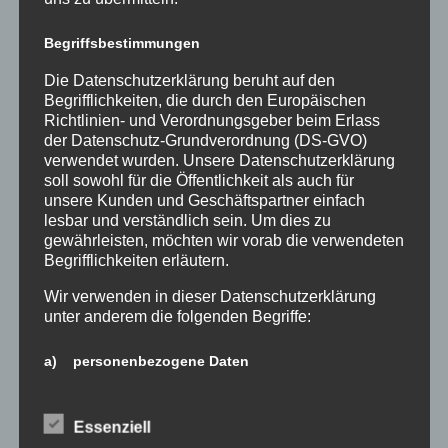
ein roter Ball montiert,
welcher täglich um kurz vor 13 Uhr hoch gezogen
Begriffsbestimmungen
wird, um dann pünktlich um 13 Uhr wieder runter zu
fallen. Nach einer Stunde und 20 Minuten Freizeit
Die Datenschutzerklärung beruht auf den
haben wir dann die Cutty Sark, einen alten
Begrifflichkeiten, die durch den Europäischen
sogenannten ‚Tea Clipper‘ besichtigt und haben
Richtlinien- und Verordnungsgeber beim Erlass
der Datenschutz-Grundverordnung (DS-GVO)
dabei von einem Audioguide einige interessante
verwendet wurden. Unsere Datenschutzerklärung
Fakten über das Schiff erfahren.
soll sowohl für die Öffentlichkeit als auch für
unsere Kunden und Geschäftspartner einfach
Am 5. Tag brachen wir am frühen morgen auf. Nach
lesbar und verständlich sein. Um dies zu
ca.10 Stunden Fahrt mit Bus und Fähre kamen wir
gewährleisten, möchten wir vorab die verwendeten
dann auch endlich in Dortmund an.
Begrifflichkeiten erläutern.
Insgesamt war es eine sehr schöne Projektfahrt!
Wir verwenden in dieser Datenschutzerklärung
unter anderem die folgenden Begriffe:
Text: Sude, Nour und Jonas (Stufe 8)
Fotos: Arzu Erzurum
a) personenbezogene Daten
Personenbezogene Daten sind alle Informationen,
die sich auf eine identifizierte oder identifizierbare
Essenziell
natürliche Person (im Folgenden „betroffene