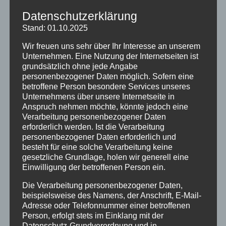
Unterrichtsvorhaben im Kontext Bildung für
Nachhaltigkeit vorstellen. Das Märkische Gymnasium
Datenschutzerklärung
Schwelm hat sich kürzlich mit dem Beitritt in die
Stand: 01.10.2025
Allianz für Entwicklung und Klima (AEK) auf den Weg
Wir freuen uns sehr über Ihr Interesse an unserem
zur klimaneutralen Schule gemacht.
Unternehmen. Eine Nutzung der Internetseiten ist
Das Stadtgymnasium Dortmund richtet seit einiger
grundsätzlich ohne jede Angabe
personenbezogener Daten möglich. Sofern eine
Zeit seinen Bildungsauftrag an den SDGs – den 17
betroffene Person besondere Services unseres
Nachhaltigkeitszielen der Vereinten Nationen aus.
Unternehmens über unsere Internetseite in
Dabei baut die Schule auf langjährige lokale und
Anspruch nehmen möchte, könnte jedoch eine
internationale Aktivitäten auf.
Verarbeitung personenbezogener Daten
erforderlich werden. Ist die Verarbeitung
Moderierende der staatlichen
personenbezogener Daten erforderlich und
Lehrer*innenfortbildung und Fachleitungen aus der
besteht für eine solche Verarbeitung keine
Lehrer*innenausbildung der Bezirksregierung
gesetzliche Grundlage, holen wir generell eine
Arnsberg werden anschließend gemeinsam mit
Einwilligung der betroffenen Person ein.
Wissenschaftler*innen des Wuppertal Institut für
Die Verarbeitung personenbezogener Daten,
Klima, Umwelt, Energie nach Wegen suchen, das
beispielsweise des Namens, der Anschrift, E-Mail-
Thema Klimakrise in Lehrer*innenaus- und -
Adresse oder Telefonnummer einer betroffenen
fortbildung zu verankern.
Person, erfolgt stets im Einklang mit der
Datenschutz-Grundverordnung und in