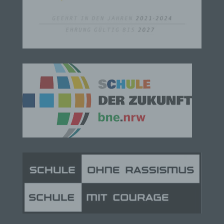
Person") beziehen. Als identifizierbar wird eine
natürliche Person angesehen, die direkt oder
indirekt, insbesondere mittels Zuordnung zu einer
Kennung wie einem Namen, zu einer
Kennnummer, zu Standortdaten, zu einer Online-
Kennung oder zu einem oder mehreren
besonderen Merkmalen, die Ausdruck der
physischen, physiologischen, genetischen,
psychischen, wirtschaftlichen, kulturellen oder
sozialen Identität dieser natürlichen Person sind,
identifiziert werden kann.
b) betroffene Person
Betroffene Person ist jede identifizierte oder
identifizierbare natürliche Person, deren
personenbezogene Daten von dem für die
Verarbeitung Verantwortlichen verarbeitet werden.
c) Verarbeitung
Verarbeitung ist jeder mit oder ohne Hilfe
automatisierter Verfahren ausgeführte Vorgang