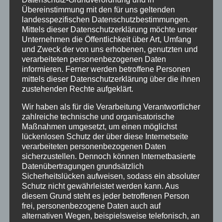
Text: Thomas Lohmeier
Übereinstimmung mit den für uns geltenden
landesspezifischen Datenschutzbestimmungen.
Mittels dieser Datenschutzerklärung möchte unser
Unternehmen die Öffentlichkeit über Art, Umfang
und Zweck der von uns erhobenen, genutzten und
verarbeiteten personenbezogenen Daten
informieren. Ferner werden betroffene Personen
mittels dieser Datenschutzerklärung über die ihnen
Neueste Beiträge
zustehenden Rechte aufgeklärt.
Schöne Sommerferien
Wir haben als für die Verarbeitung Verantwortlicher
Sportfest 2026 im Goystadion
zahlreiche technische und organisatorische
Maßnahmen umgesetzt, um einen möglichst
Gruß vom Förderverein
lückenlosen Schutz der über diese Internetseite
Innenhofparty des Kollegiums – Kunst trifft
verarbeiteten personenbezogenen Daten
Gemeinschaft
sicherzustellen. Dennoch können Internetbasierte
Datenübertragungen grundsätzlich
Exkursionstag der Einführungsphase (EF/11)
Sicherheitslücken aufweisen, sodass ein absoluter
Schutz nicht gewährleistet werden kann. Aus
Neueste Kommentare
diesem Grund steht es jeder betroffenen Person
frei, personenbezogene Daten auch auf
alternativen Wegen, beispielsweise telefonisch, an